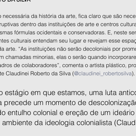
 necessária da história da arte, fica claro que são nece
uptivas dentro das instituições de arte e centros cultur
esmas fórmulas ocidentais e conservadoras. E, neste sent
tes culturais entendam seu lugar e revejam esse espac
a arte. “As instituições não serão decoloniais por pro
sim chamadas minorias, elas o serão quando incorporar
ros de colaboradores”, comenta o artista plástico, pro
e Claudinei Roberto da Silva (
@claudinei_robertosilva
).
 estágio em que estamos, uma luta antico
a precede um momento de descolonização, 
o entulho colonial e ereção de um ideári
ambiente da ideologia colonialista (Claudi