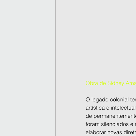
Obra de Sidney Amar
O legado colonial te
artística e intelect
de permanentemente r
foram silenciados e 
elaborar novas diret