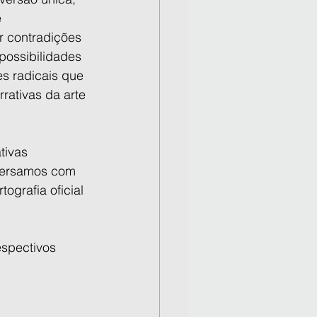
 
contradições 
 possibilidades 
es radicais que 
ativas da arte 
tivas 
nversamos com 
ografia oficial 
espectivos 