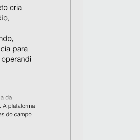
o cria 
io, 
 
ndo, 
ncia para 
 operandi 
a da 
 A plataforma 
res do campo 