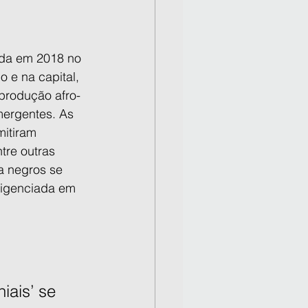
ada em 2018 no 
o e na capital, 
rodução afro-
mergentes. As 
mitiram 
tre outras 
a negros se 
gligenciada em 
iais’ se 