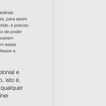
ssárias 
ais, para assim 
ido, é preciso 
̧o de poder 
moverem 
em esses 
fessor e 
lonial e 
isto é, 
o qualquer 
nei 