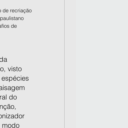
 de recriação 
paulistano 
fios de 
 da 
, visto 
espécies 
paisagem 
ral do 
ção, 
onizador 
o modo 