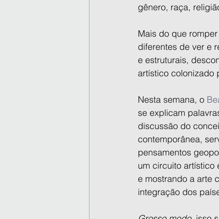
gênero, raça, relig
Mais do que romper c
diferentes de ver e 
e estruturais, desc
artístico colonizado
Nesta semana, o 
Be
se explicam palavras 
discussão do concei
contemporânea, ser
pensamentos geopolí
um circuito artístico
e mostrando a arte c
integração dos país
Grosso modo
, isso 