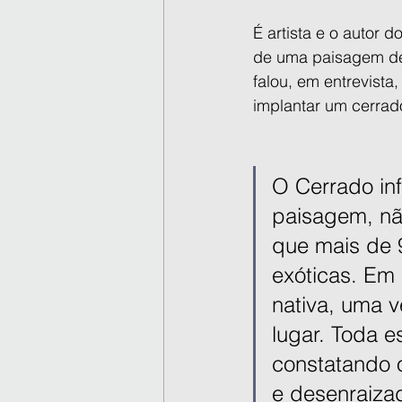
É artista e o autor do
de uma paisagem de c
falou, em entrevista
implantar um cerrad
O Cerrado inf
paisagem, nã
que mais de 9
exóticas. Em
nativa, uma v
lugar. Toda e
constatando 
e desenraizad