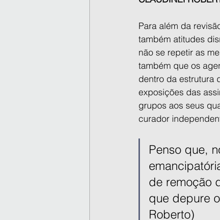
Para além da revisão
também atitudes disr
não se repetir as m
também que os agen
dentro da estrutura d
exposições das as
grupos aos seus quad
curador independent
Penso que, no
emancipatóri
de remoção d
que depure o 
Roberto)