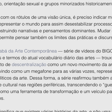
ião, orientação sexual e grupos minorizados historicamen
om os rótulos de uma visão única, é preciso indicar 
representar o mundo para assim desestabilizar processos
onstruindo narrativas e pensamentos dominantes. Mudar
 permite pensar também os limites das práticas e discur
abá da Arte Contemporânea
 — série de vídeos do BI
e termos do atual vocabulário diário das artes — trouxe
to de 
descentralização
 como um novo movimento da ar
vindo como um megafone para as várias vozes, represe
ticos da arte. Dessa forma, a série reafirmou também a
 e cultural nas regiões periféricas, transcendendo o “gue
omo uma ferramenta de transformação e um veículo pa
es.
significa que existem várias histórias da arte, e não uma 