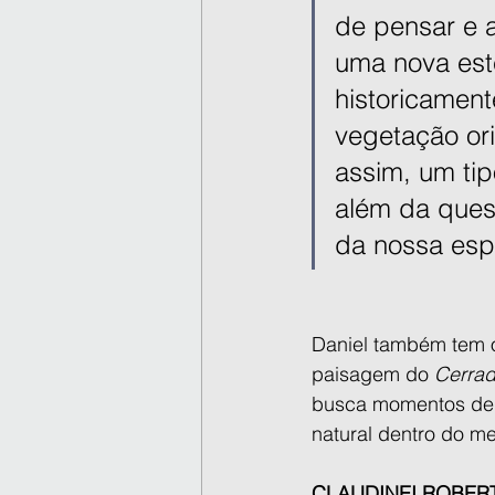
de pensar e 
uma nova este
historicament
vegetação o
assim, um tip
além da ques
da nossa espe
Daniel também tem ou
paisagem do 
Cerrado
busca momentos de r
natural dentro do me
CLAUDINEI ROBERT