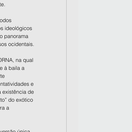
te.
modos 
 ideológicos 
 o panorama 
sos ocidentais.
GORNA, na qual 
 à baila a 
te 
ntatividades e 
 existência de 
to” do exótico 
ra a 
versão única, 