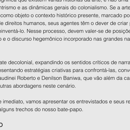
ntrismo e as dinâmicas gerais do colonialismo. Se a arte
omo objeto o contexto histórico presente, marcado por 
 de direitos humanos, seus agentes têm o dever de criar
reinventá-lo. Nesse processo, devem valer-se de posiçõ
 e o discurso hegemônico incorporado nas grandes narr
te decolonial, expandindo os sentidos críticos de narra
sentando estratégias criativas para confrontá-las, co
audinei Roberto e Denilson Baniwa, que vão além da cart
outras abordagens neste cenário.
o e imediato, vamos apresentar os entrevistados e seus r
 alguns trechos do nosso bate-papo.
O