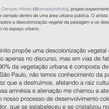
 
Cerrado Infinito
 (
@cerradoinifinito
), projeto-experimento
errado dentro de uma área urbana pública. O artista 
, sobre a descolonização vegetal da paisagem e os desa
o no espaço urbano.
inito propõe uma descolonização vegetal
o apenas no discurso, mas em vias de fato
0% da vegetação urbana é composta de 
 São Paulo, não temos conhecimento da 
ez que a destruímos, afetando a raiz cultu
ssa amnésia e alienação me chamou a aten
o nosso processo de desenvolvimento col
or, que se estabeleceu e se cristalizou n