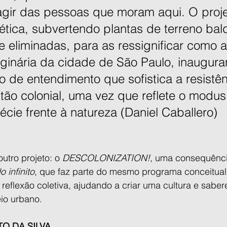
agir das pessoas que moram aqui. O projet
́tica, subvertendo plantas de terreno bald
e eliminadas, para as ressignificar como a
riginária da cidade de São Paulo, inaugura
o de entendimento que sofistica a resistê
tão colonial, uma vez que reflete o modus
́cie frente à natureza (Daniel Caballero)
tro projeto: o 
DESCOLONIZATION!
, uma consequênci
 infinito
, que faz parte do mesmo programa conceitual.
eflexão coletiva, ajudando a criar uma cultura e sabe
io urbano.
O DA SILVA 