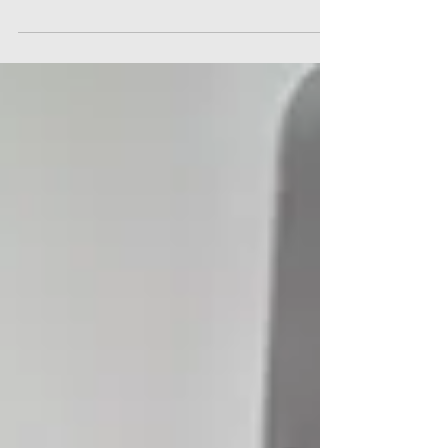
visivelmente nas salas expositivas provocou
reações intensas — de entusiasmo e de
desconforto. Acusada por alguns de
desrespeitar os artistas ou de sonegar
informações ao público, tal escolha, no entanto,
se inscreve em um movimento mais profundo: o
de descolonizar os modos de ver e de pensar a
arte. Ao recusar a legenda como mediadora
obrigatória da experiência estética, a Bienal
desest