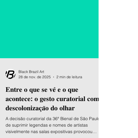
Black Brazil Art
28 de nov. de 2025
2 min de leitura
𝐄𝐧𝐭𝐫𝐞 𝐨 𝐪𝐮𝐞 𝐬𝐞 𝐯𝐞̂ 𝐞 𝐨 𝐪𝐮𝐞
𝐚𝐜𝐨𝐧𝐭𝐞𝐜𝐞: 𝐨 𝐠𝐞𝐬𝐭𝐨 𝐜𝐮𝐫𝐚𝐭𝐨𝐫𝐢𝐚𝐥 𝐜𝐨𝐦𝐨
𝐝𝐞𝐬𝐜𝐨𝐥𝐨𝐧𝐢𝐳𝐚𝐜̧𝐚̃𝐨 𝐝𝐨 𝐨𝐥𝐡𝐚𝐫
A decisão curatorial da 36ª Bienal de São Paulo
de suprimir legendas e nomes de artistas