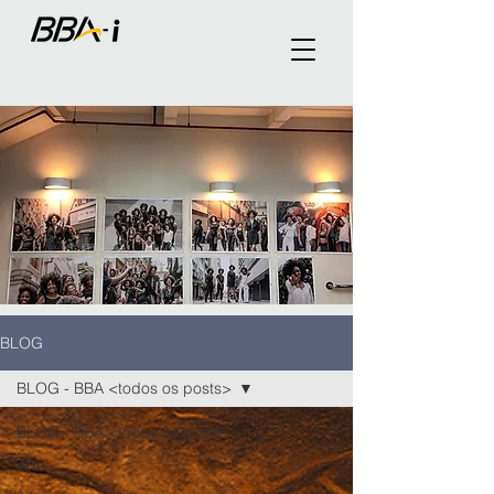
BLOG
BLOG - BBA <todos os posts>
BLOG - BBA <todos os posts>
Arte