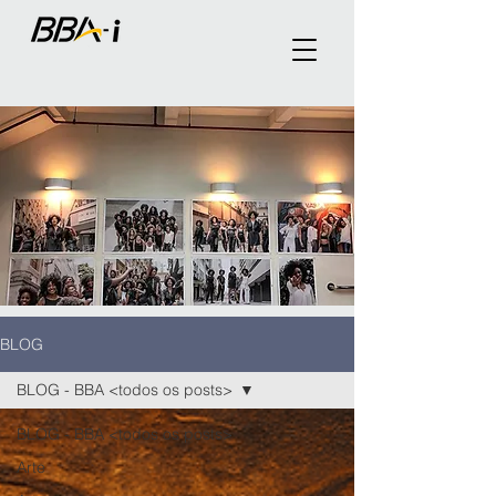
BLOG
BLOG - BBA <todos os posts>
BLOG - BBA <todos os posts>
Arte