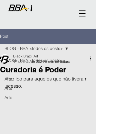
Post
BLOG - BBA <todos os posts>
Black Brazil Art
BLOG - BBA <todos os posts>
17 de mar. de 2021
5 min de leitura
Curadoria é Poder
Arte
Replico para aqueles que não tiveram 
Arte
acesso.
Arte
Arte