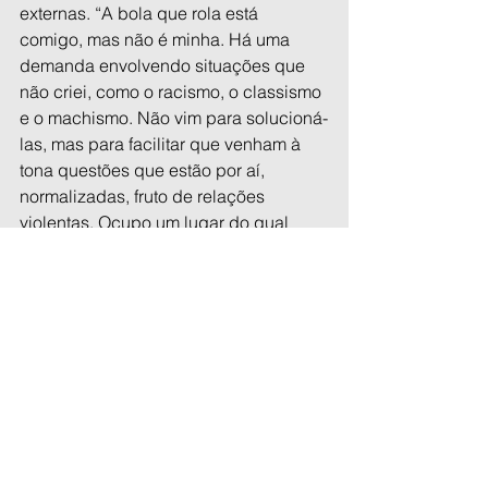
externas. “A bola que rola está 
comigo, mas não é minha. Há uma 
demanda envolvendo situações que 
não criei, como o racismo, o classismo 
e o machismo. Não vim para solucioná-
las, mas para facilitar que venham à 
tona questões que estão por aí, 
normalizadas, fruto de relações 
violentas. Ocupo um lugar do qual 
posso mostrar como podemos mudar 
certas coisas”. E essa bola que está 
com Eleison é dividida com sete 
mulheres em cargos de chefia no 
MAM: “Não se trata apenas de pagar 
uma conta histórica, mas de tornar a 
instituição mais elástica, com uma 
intelectualidade outra quando a gente 
consegue ter mais mulheres nos 
cargos de comando”, avalia a diretora.